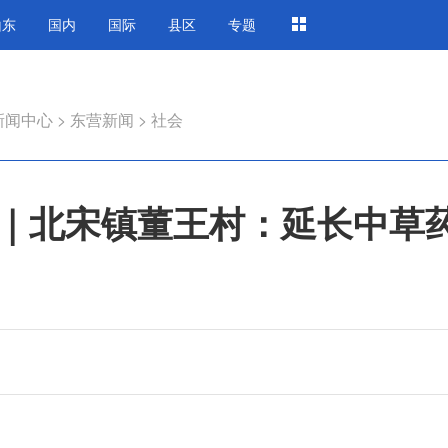
山东
国内
国际
县区
专题
新闻中心
>
东营新闻
>
社会
｜北宋镇董王村：延长中草药