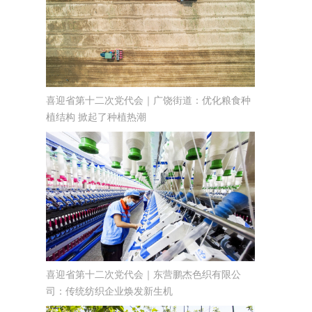
喜迎省第十二次党代会｜广饶街道：优化粮食种
植结构 掀起了种植热潮
喜迎省第十二次党代会｜东营鹏杰色织有限公
司：传统纺织企业焕发新生机