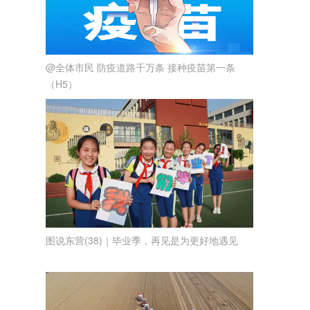
@全体市民 防疫道路千万条 接种疫苗第一条
（H5）
图说东营(38)｜毕业季，再见是为更好地遇见