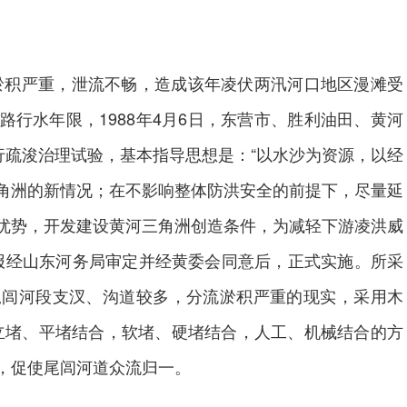
淤积严重，泄流不畅，造成该年凌伏两汛河口地区漫滩受
行水年限，1988年4月6日，东营市、胜利油田、黄河
行疏浚治理试验，基本指导思想是：“以水沙为资源，以经
角洲的新情况；在不影响整体防洪安全的前提下，尽量延
优势，开发建设黄河三角洲创造条件，为减轻下游凌洪威
，报经山东河务局审定并经黄委会同意后，正式实施。所采
尾闾河段支汊、沟道较多，分流淤积严重的现实，采用木
，立堵、平堵结合，软堵、硬堵结合，人工、机械结合的方
，促使尾闾河道众流归一。