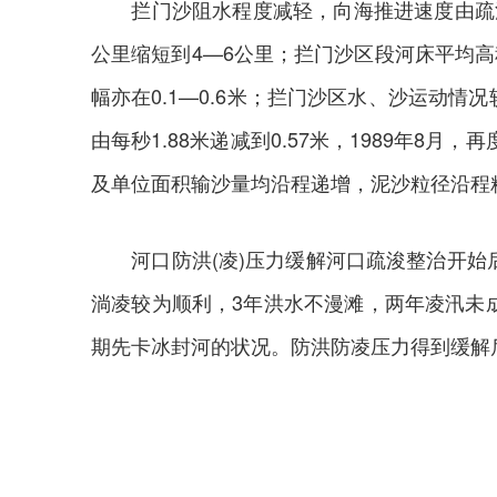
拦门沙阻水程度减轻，向海推进速度由疏浚前的
公里缩短到4—6公里；拦门沙区段河床平均高程
幅亦在0.1—0.6米；拦门沙区水、沙运动情况
由每秒1.88米递减到0.57米，1989年8
及单位面积输沙量均沿程递增，泥沙粒径沿程粗
河口防洪(凌)压力缓解河口疏浚整治开始
淌凌较为顺利，3年洪水不漫滩，两年凌汛未
期先卡冰封河的状况。防洪防凌压力得到缓解