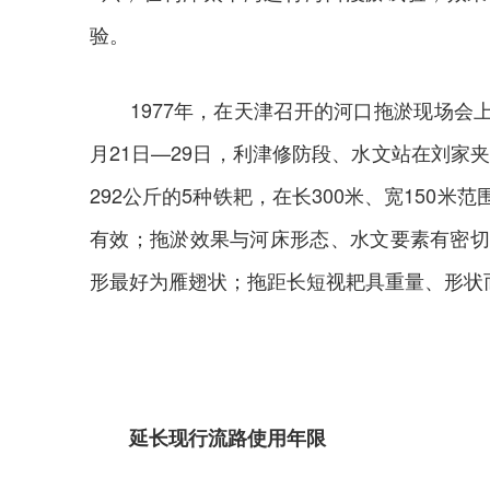
验。
1977年，在天津召开的河口拖淤现场会上
月21日—29日，利津修防段、水文站在刘家夹
292公斤的5种铁耙，在长300米、宽150米
有效；拖淤效果与河床形态、水文要素有密切关
形最好为雁翅状；拖距长短视耙具重量、形状
延长现行流路使用年限