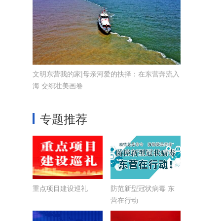
文明东营我的家|母亲河爱的抉择：在东营奔流入
海 交织壮美画卷
专题推荐
重点项目建设巡礼
防范新型冠状病毒 东
营在行动