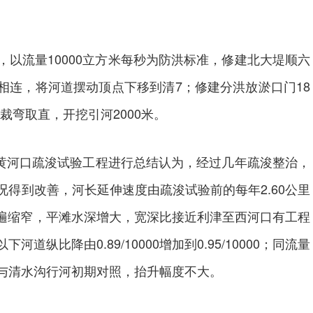
流量10000立方米每秒为防洪标准，修建北大堤顺六
堤相连，将河道摆动顶点下移到清7；修建分洪放淤口门18
裁弯取直，开挖引河2000米。
黄河口疏浚试验工程进行总结认为，经过几年疏浚整治，
得到改善，河长延伸速度由疏浚试验前的每年2.60公里
普遍缩窄，平滩水深增大，宽深比接近利津至西河口有工程
纵比降由0.89/10000增加到0.95/10000；同流量
与清水沟行河初期对照，抬升幅度不大。