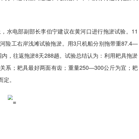
，水电部副部长李伯宁建议在黄河口进行拖淤试验。11
河险工右岸浅滩试验拖淤。用3只机船分别拖带重87.4—
范围内，往返拖淤8天288趟。试验总结认为：利用耙具拖淤
系；耙具最好两面有齿；重量250—300公斤为宜；耙
而定。