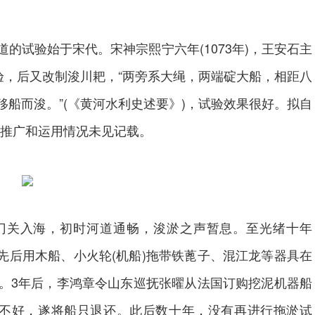
试验始于宋代。宋神宗熙宁六年(1073年)，王安石主
验，后又改制浚川耙，“两旁系大绳，两端碇大船，相距八
船而浚。”(《黄河水利史述要》)，试验效果很好。拟自
但推广和运用情况未见记载。
铁门关入海，初时河道通畅，浚淤之声暂息。至光绪十年
等先后用木船、小火轮(机船)拖带铁蓖子、混江龙等器具在
。3年后，李鸿章令山东巡抚张曜从法国订购挖泥机器船
果不好，遂将船只退还。此后数十年，没有再进行拖淤试