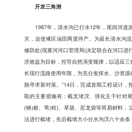
开发三角洲
1987年，清水沟已行水12年，尾闾河道
灾，迫使滩区油田两度停产。为延长清水沟流路
修防处(现黄河河口管理局)决定联合在河口进
济效益为目标，控导自然演变规律，以适应三
长现行流路使用年限，为充分发挥水、沙资源
胁寻求新对策。”14日，完成首期工程设计
取的主要措施有：截支堵汊、强化主干针对
(钢)桩、苇(秸)、草袋、尼龙袋等简易材料
法进行截堵，先后截堵大小分水沟汊八十余条