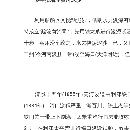
利用船舶器具搅动泥沙，借助水力浚深河道的
持成立“疏浚黄河司”，先用铁龙爪进行浚泥试
十步，各用滑车绞之，来去挠荡泥沙。已，又移
卫州(今河南汲县一带)浚至海口(天津附近)，
清咸丰五年(1855年)黄河改道由利津
(1884年)，河口淤积严重，游百川、陈士杰
铁门关一带上下刷涤，因笨重难行而未能收效
2只，在利津太平湾进行海口浚淤试验，效