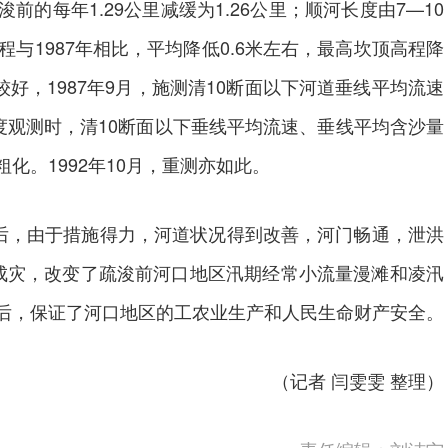
每年1.29公里减缓为1.26公里；顺河长度由7—10
与1987年相比，平均降低0.6米左右，最高坎顶高程降
较好，1987年9月，施测清10断面以下河道垂线平均流速
月，再度观测时，清10断面以下垂线平均流速、垂线平均含沙量
化。1992年10月，重测亦如此。
后，由于措施得力，河道状况得到改善，河门畅通，泄洪
成灾，改变了疏浚前河口地区汛期经常小流量漫滩和凌汛
后，保证了河口地区的工农业生产和人民生命财产安全。
（记者 闫雯雯 整理）