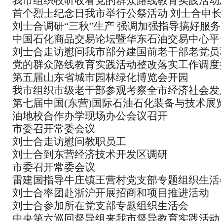
我市组织收听收看党的群众路线教育实践活动
首个烈士纪念日我市举行公祭活动 刘士合申
会
刘士合调研“三秋”生产 强调加强指导搞好服务
领导参加
中国石化商品交易论坛暨华东石油交易中心平
刘士合走访慰问我市部分建国前老干部老党员
仪式在我市举行
党的群众路线教育实践活动整改落实工作调度
第五届山东省城市园林绿化博览会开园
议召开
我市组织市级老干部参观考察全市经济社会发
第七届中国(东营)国际石油石化装备与技术展
油地校合作办学现场办公会议召开
幕
市委召开常委会议
刘士合走访慰问教职员工
刘士合到东营经济技术开发区调研
市委召开常委会议
雷建国指导牛庄镇王营村党支部专题组织生活
刘士合率团赴浙沪开展招商和项目推进活动
主评议党员工作
刘士合参加所在党支部专题组织生活会
中央第六巡回督导组来我市督导教育实践活动