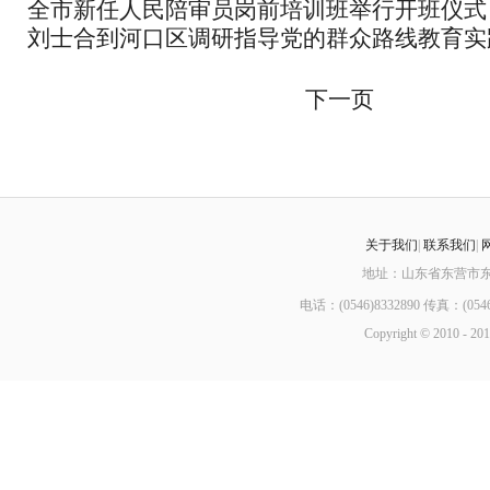
全市新任人民陪审员岗前培训班举行开班仪式
小组会议
刘士合到河口区调研指导党的群众路线教育实
下一页
关于我们
|
联系我们
|
地址：山东省东营市东城
电话：(0546)8332890 传真：(0546
Copyright © 2010 - 201