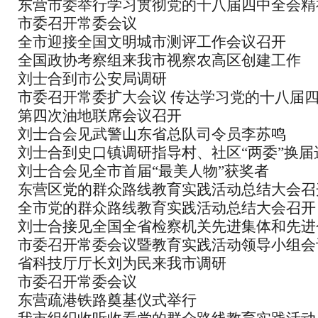
东营市委举行学习贯彻党的十八届四中全会精
市委召开常委会议
报告会
全市迎接全国文明城市测评工作会议召开
全国政协考察组来我市视察农高区创建工作
刘士合到市公安局调研
市委召开常委扩大会议 传达学习党的十八届
第四次油地联席会议召开
会精神
刘士合会见武警山东省总队司令员李苏鸣
刘士合到史口镇调研指导村、社区“两委”换届
刘士合会见全市首届“最美人物”获奖者
作
东营区党的群众路线教育实践活动总结大会召
全市党的群众路线教育实践活动总结大会召开
刘士合接见全国全省检察机关先进集体和先进
市委召开常委会议暨教育实践活动领导小组会
表并到市检察院调研
省科技厅厅长刘为民来我市调研
市委召开常委会议
东营疏港铁路奠基仪式举行