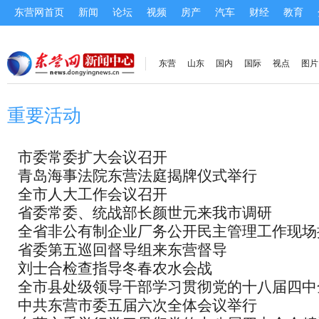
东营网首页
新闻
论坛
视频
房产
汽车
财经
教育
东营
山东
国内
国际
视点
图片
重要活动
市委常委扩大会议召开
青岛海事法院东营法庭揭牌仪式举行
全市人大工作会议召开
省委常委、统战部长颜世元来我市调研
全省非公有制企业厂务公开民主管理工作现场
省委第五巡回督导组来东营督导
议在东营召开
刘士合检查指导冬春农水会战
全市县处级领导干部学习贯彻党的十八届四中
中共东营市委五届六次全体会议举行
神轮训班开班