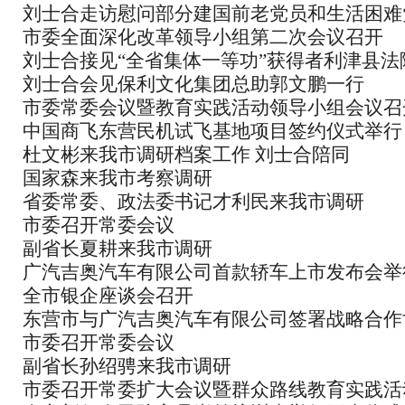
刘士合走访慰问部分建国前老党员和生活困难
范军转干部”吕希华
市委全面深化改革领导小组第二次会议召开
到史口镇指导群众路线教育实践活动
刘士合接见“全省集体一等功”获得者利津县法
刘士合会见保利文化集团总助郭文鹏一行
及“全国最美基层法官提名奖”获得者杨玉玲
市委常委会议暨教育实践活动领导小组会议召
中国商飞东营民机试飞基地项目签约仪式举行
杜文彬来我市调研档案工作 刘士合陪同
国家森来我市考察调研
省委常委、政法委书记才利民来我市调研
市委召开常委会议
副省长夏耕来我市调研
广汽吉奥汽车有限公司首款轿车上市发布会举
全市银企座谈会召开
东营市与广汽吉奥汽车有限公司签署战略合作
市委召开常委会议
副省长孙绍骋来我市调研
市委召开常委扩大会议暨群众路线教育实践活